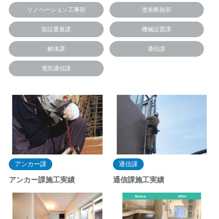
リノベーション工事部
塗装断熱部
架設重量課
機械設置課
解体課
通信課
電気通信課
アンカー課
通信課
アンカー課施工実績
通信課施工実績