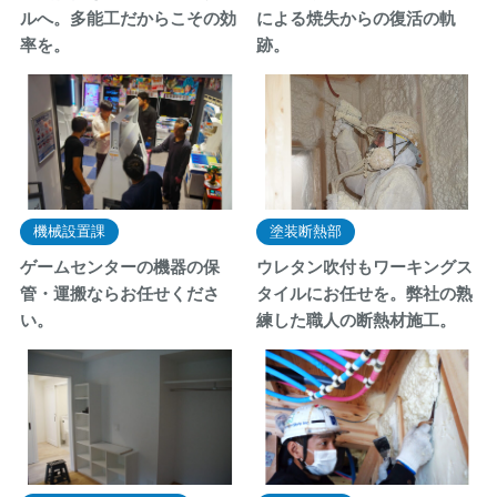
ルへ。多能工だからこその効
による焼失からの復活の軌
率を。
跡。
機械設置課
塗装断熱部
ゲームセンターの機器の保
ウレタン吹付もワーキングス
管・運搬ならお任せくださ
タイルにお任せを。弊社の熟
い。
練した職人の断熱材施工。