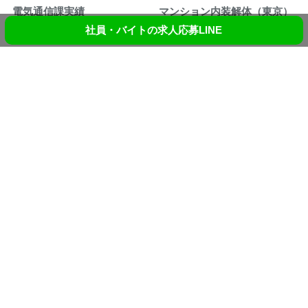
電気通信課実績
マンション内装解体（東京）
社員・バイトの求人応募LINE
〒193-0802 東京都八王子市犬目町288-2
TEL:042-655-8377
FAX:042-655-8378
E-MAIL:info@workingstyle.co.jp
Copyright © Workingstyle,INC. All Rights Reserved.